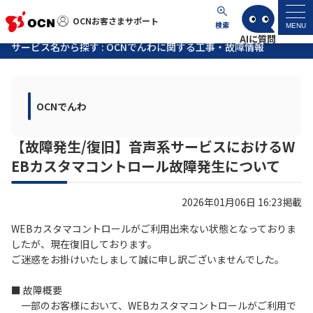
OCNお客さまサポート
OCNお客さまサポート
検索
MENU
サービス名から探す : OCNでんわに関する工事・故障情報
マイページ
OCNでんわ
サポートトップ
【故障発生/復旧】音声系サービスにおけるW
サービス名から探す
EBカスタマコントロール故障発生について
よくあるご質問
2026年01月06日 16:23掲載
工事・故障情報
WEBカスタマコントロールがご利用出来ない状態となっておりま
したが、現在復旧しております。
ご迷惑をお掛けいたしまして誠に申し訳ございませんでした。
各種ダウンロード
■ 故障概要
一部のお客様において、WEBカスタマコントロールがご利用で
お問い合わせ