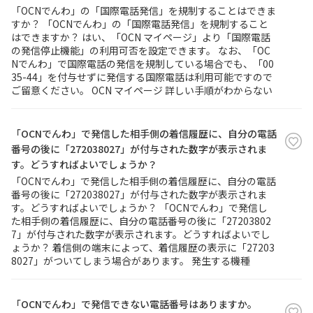
「OCNでんわ」の「国際電話発信」を規制することはできま
すか？ 「OCNでんわ」の「国際電話発信」を規制すること
履歴・お気に入り
はできますか？ はい、「OCN マイページ」より「国際電話
の発信停止機能」の利用可否を設定できます。 なお、「OC
Nでんわ」で国際電話の発信を規制している場合でも、「00
お知らせ
サポートサイトの使い方
35-44」を付与せずに発信する国際電話は利用可能ですので
ご留意ください。 OCN マイページ 詳しい手順がわからない
NTTドコモビジネスのお客さ
工事・故障情報通知
まはこちら
サービス
「OCNでんわ」で発信した相手側の着信履歴に、自分の電話
番号の後に「272038027」が付与された数字が表示されま
OCN サービス一覧
す。どうすればよいでしょうか？
「OCNでんわ」で発信した相手側の着信履歴に、自分の電話
番号の後に「272038027」が付与された数字が表示されま
す。どうすればよいでしょうか？ 「OCNでんわ」で発信し
た相手側の着信履歴に、自分の電話番号の後に「27203802
7」が付与された数字が表示されます。どうすればよいでし
ょうか？ 着信側の端末によって、着信履歴の表示に「27203
8027」がついてしまう場合があります。 発生する機種
「OCNでんわ」で発信できない電話番号はありますか。