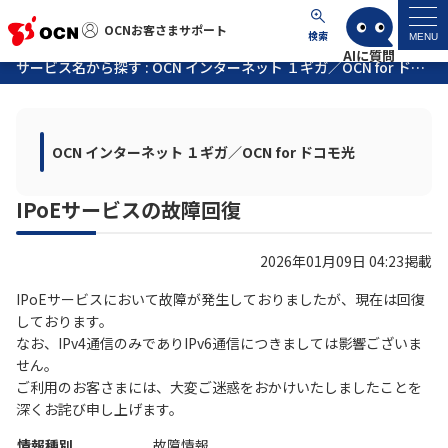
OCNお客さまサポート
OCNお客さまサポート
検索
MENU
サービス名から探す : OCN インターネット １ギガ／OCN for ドコモ光に関する工事・故障情報
マイページ
OCN インターネット １ギガ／OCN for ドコモ光
サポートトップ
IPoEサービスの故障回復
サービス名から探す
2026年01月09日 04:23掲載
よくあるご質問
IPoEサービスにおいて故障が発生しておりましたが、現在は回復
しております。
工事・故障情報
なお、IPv4通信のみでありIPv6通信につきましては影響ございま
せん。
各種ダウンロード
ご利用のお客さまには、大変ご迷惑をおかけいたしましたことを
深くお詫び申し上げます。
お問い合わせ
情報種別
故障情報