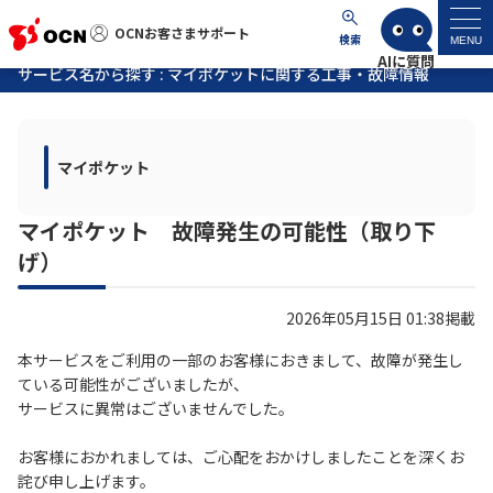
OCNお客さまサポート
OCNお客さまサポート
検索
MENU
サービス名から探す : マイポケットに関する工事・故障情報
マイページ
マイポケット
サポートトップ
マイポケット 故障発生の可能性（取り下
サービス名から探す
げ）
よくあるご質問
2026年05月15日 01:38掲載
工事・故障情報
本サービスをご利用の一部のお客様におきまして、故障が発生し
ている可能性がございましたが、
サービスに異常はございませんでした。
各種ダウンロード
お客様におかれましては、ご心配をおかけしましたことを深くお
詫び申し上げます。
お問い合わせ