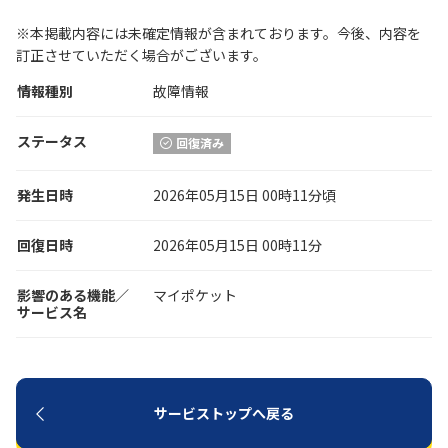
※本掲載内容には未確定情報が含まれております。今後、内容を
履歴・お気に入り
訂正させていただく場合がございます。
情報種別
故障情報
お知らせ
サポートサイトの使い方
ステータス
回復済み
NTTドコモビジネスのお客さ
工事・故障情報通知
まはこちら
サービス
発生日時
2026年05月15日 00時11分頃
OCN サービス一覧
回復日時
2026年05月15日 00時11分
影響のある機能／
マイポケット
サービス名
サービストップへ戻る