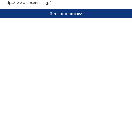
https://www.docomo.ne.jp/
履歴・お気に入り
© NTT DOCOMO Inc.
お知らせ
サポートサイトの使い方
NTTドコモビジネスのお客さ
工事・故障情報通知
まはこちら
サービス
OCN サービス一覧