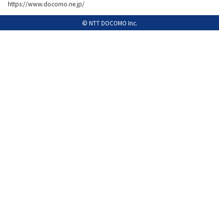
https://www.docomo.ne.jp/
履歴・お気に入り
© NTT DOCOMO Inc.
お知らせ
サポートサイトの使い方
NTTドコモビジネスのお客さ
工事・故障情報通知
まはこちら
サービス
OCN サービス一覧