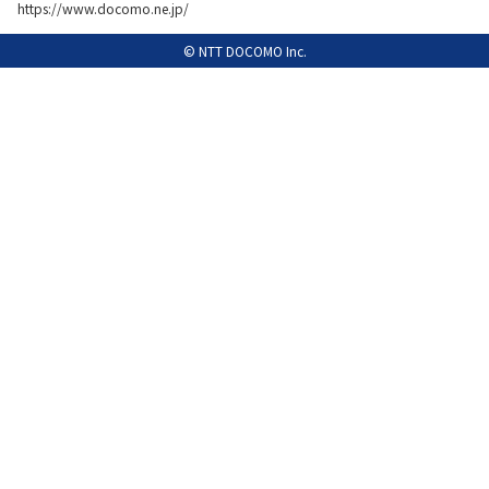
https://www.docomo.ne.jp/
履歴・お気に入り
© NTT DOCOMO Inc.
お知らせ
サポートサイトの使い方
NTTドコモビジネスのお客さ
工事・故障情報通知
まはこちら
サービス
OCN サービス一覧