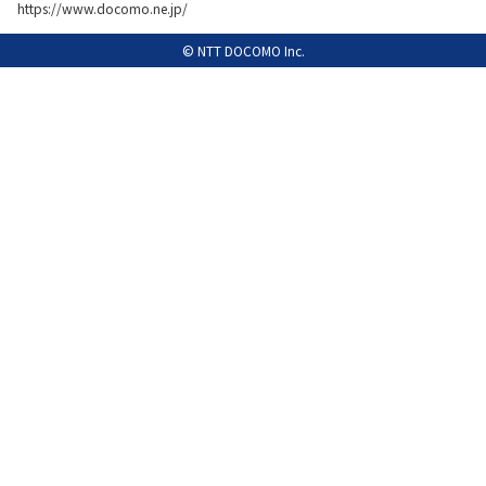
https://www.docomo.ne.jp/
履歴・お気に入り
© NTT DOCOMO Inc.
お知らせ
サポートサイトの使い方
NTTドコモビジネスのお客さ
工事・故障情報通知
まはこちら
サービス
OCN サービス一覧