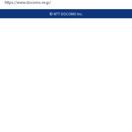
https://www.docomo.ne.jp/
履歴・お気に入り
© NTT DOCOMO Inc.
お知らせ
サポートサイトの使い方
NTTドコモビジネスのお客さ
工事・故障情報通知
まはこちら
サービス
OCN サービス一覧