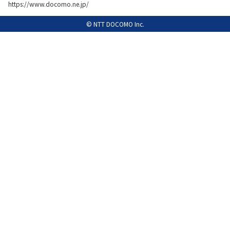
https://www.docomo.ne.jp/
履歴・お気に入り
© NTT DOCOMO Inc.
お知らせ
サポートサイトの使い方
NTTドコモビジネスのお客さ
工事・故障情報通知
まはこちら
サービス
OCN サービス一覧