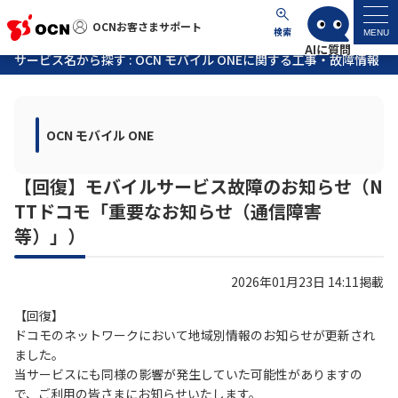
OCNお客さまサポート
OCNお客さまサポート
検索
MENU
サービス名から探す : OCN モバイル ONEに関する工事・故障情報
マイページ
OCN モバイル ONE
サポートトップ
【回復】モバイルサービス故障のお知らせ（N
サービス名から探す
TTドコモ「重要なお知らせ（通信障害
等）」）
よくあるご質問
2026年01月23日 14:11掲載
工事・故障情報
【回復】
ドコモのネットワークにおいて地域別情報のお知らせが更新され
各種ダウンロード
ました。
当サービスにも同様の影響が発生していた可能性がありますの
お問い合わせ
で、ご利用の皆さまにお知らせいたします。