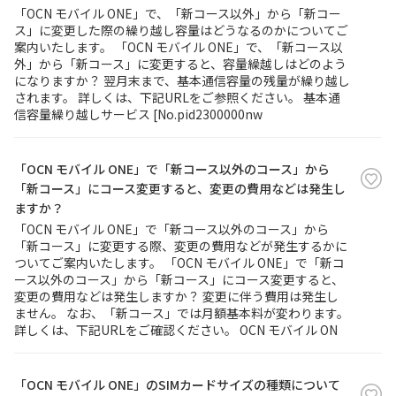
「OCN モバイル ONE」で、「新コース以外」から「新コー
ス」に変更した際の繰り越し容量はどうなるのかについてご
履歴・お気に入り
案内いたします。 「OCN モバイル ONE」で、「新コース以
外」から「新コース」に変更すると、容量繰越しはどのよう
になりますか？ 翌月末まで、基本通信容量の残量が繰り越し
お知らせ
サポートサイトの使い方
されます。 詳しくは、下記URLをご参照ください。 基本通
信容量繰り越しサービス [No.pid2300000nw
NTTドコモビジネスのお客さ
工事・故障情報通知
まはこちら
サービス
「OCN モバイル ONE」で「新コース以外のコース」から
「新コース」にコース変更すると、変更の費用などは発生し
OCN サービス一覧
ますか？
「OCN モバイル ONE」で「新コース以外のコース」から
「新コース」に変更する際、変更の費用などが発生するかに
ついてご案内いたします。 「OCN モバイル ONE」で「新コ
ース以外のコース」から「新コース」にコース変更すると、
変更の費用などは発生しますか？ 変更に伴う費用は発生し
ません。 なお、「新コース」では月額基本料が変わります。
詳しくは、下記URLをご確認ください。 OCN モバイル ON
「OCN モバイル ONE」のSIMカードサイズの種類について