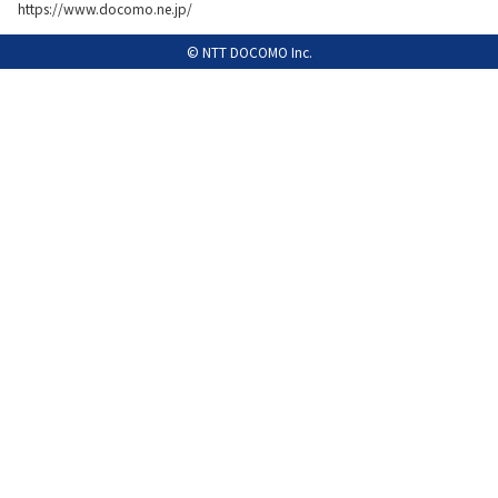
https://www.docomo.ne.jp/
履歴・お気に入り
© NTT DOCOMO Inc.
お知らせ
サポートサイトの使い方
NTTドコモビジネスのお客さ
工事・故障情報通知
まはこちら
サービス
OCN サービス一覧