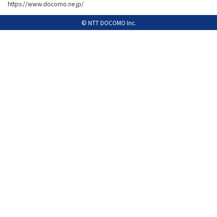
https://www.docomo.ne.jp/
履歴・お気に入り
© NTT DOCOMO Inc.
お知らせ
サポートサイトの使い方
NTTドコモビジネスのお客さ
工事・故障情報通知
まはこちら
サービス
OCN サービス一覧