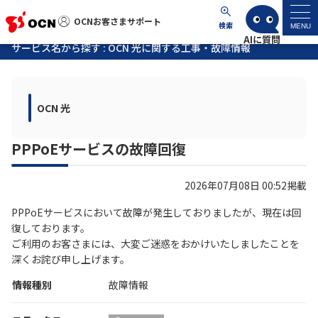
OCNお客さまサポート
OCNお客さまサポート
検索
MENU
サービス名から探す : OCN 光に関する工事・故障情報
マイページ
OCN 光
サポートトップ
PPPoEサービスの故障回復
サービス名から探す
2026年07月08日 00:52掲載
よくあるご質問
PPPoEサービスにおいて故障が発生しておりましたが、現在は回
復しております。
工事・故障情報
ご利用のお客さまには、大変ご迷惑をおかけいたしましたことを
深くお詫び申し上げます。
各種ダウンロード
情報種別
故障情報
お問い合わせ