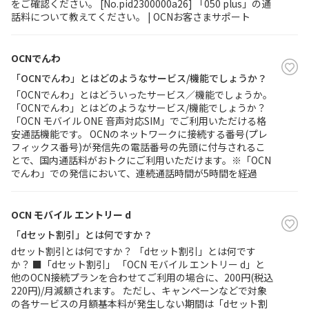
をご確認ください。 [No.pid2300000a26] 「050 plus」の通
話料について教えてください。 | OCNお客さまサポート
OCNでんわ
「OCNでんわ」とはどのようなサービス/機能でしょうか？
「OCNでんわ」とはどういったサービス／機能でしょうか。
「OCNでんわ」とはどのようなサービス/機能でしょうか？
「OCN モバイル ONE 音声対応SIM」でご利用いただける格
安通話機能です。 OCNのネットワークに接続する番号(プレ
フィックス番号)が発信先の電話番号の先頭に付与されるこ
とで、国内通話料がおトクにご利用いただけます。※「OCN
でんわ」での発信において、連続通話時間が5時間を経過
OCN モバイル エントリー d
「dセット割引」とは何ですか？
dセット割引とは何ですか？ 「dセット割引」とは何です
か？ ■「dセット割引」 「OCN モバイル エントリー d」と
他のOCN接続プランを合わせてご利用の場合に、200円(税込
220円)/月減額されます。 ただし、キャンペーンなどで対象
の各サービスの月額基本料が発生しない期間は「dセット割