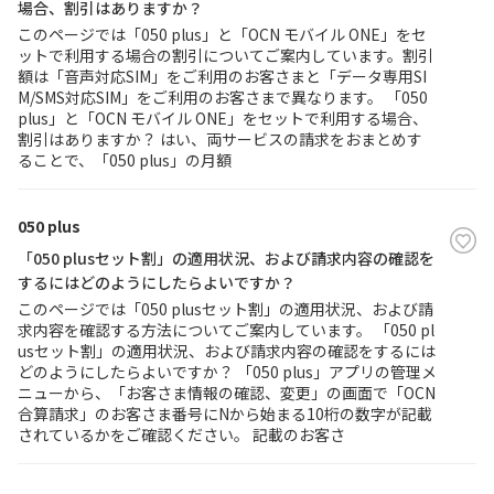
場合、割引はありますか？
このページでは「050 plus」と「OCN モバイル ONE」をセ
履歴・お気に入り
ットで利用する場合の割引についてご案内しています。割引
額は「音声対応SIM」をご利用のお客さまと「データ専用SI
M/SMS対応SIM」をご利用のお客さまで異なります。 「050
お知らせ
サポートサイトの使い方
plus」と「OCN モバイル ONE」をセットで利用する場合、
割引はありますか？ はい、両サービスの請求をおまとめす
ることで、「050 plus」の月額
NTTドコモビジネスのお客さ
工事・故障情報通知
まはこちら
サービス
050 plus
OCN サービス一覧
「050 plusセット割」の適用状況、および請求内容の確認を
するにはどのようにしたらよいですか？
このページでは「050 plusセット割」の適用状況、および請
求内容を確認する方法についてご案内しています。 「050 pl
usセット割」の適用状況、および請求内容の確認をするには
どのようにしたらよいですか？ 「050 plus」アプリの管理メ
ニューから、「お客さま情報の確認、変更」の画面で「OCN
合算請求」のお客さま番号にNから始まる10桁の数字が記載
されているかをご確認ください。 記載のお客さ