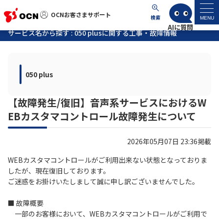
OCNお客さまサポート
OCNお客さまサポート
検索
MENU
サービス名から探す : 050 plusに関する工事・故障情報
マイページ
050 plus
サポートトップ
【故障発生/復旧】音声系サービスにおけるW
サービス名から探す
EBカスタマコントロール故障発生について
よくあるご質問
2026年05月07日 23:36掲載
工事・故障情報
WEBカスタマコントロールがご利用出来ない状態となっておりま
したが、現在復旧しております。
ご迷惑をお掛けいたしまして誠に申し訳ございませんでした。
各種ダウンロード
■ 故障概要
一部のお客様において、WEBカスタマコントロールがご利用で
お問い合わせ