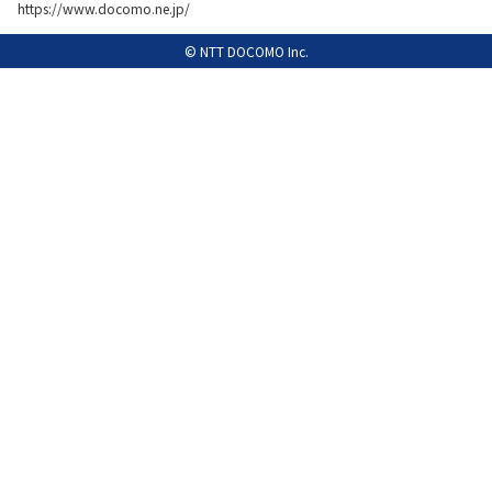
https://www.docomo.ne.jp/
履歴・お気に入り
© NTT DOCOMO Inc.
お知らせ
サポートサイトの使い方
NTTドコモビジネスのお客さ
工事・故障情報通知
まはこちら
サービス
OCN サービス一覧