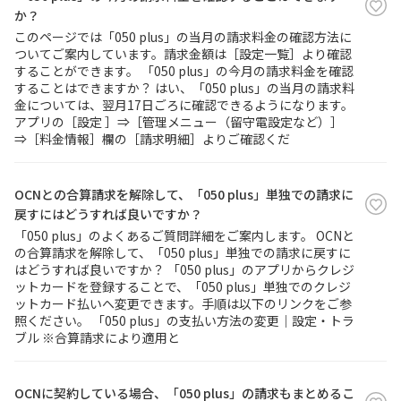
か？
このページでは「050 plus」の当月の請求料金の確認方法に
履歴・お気に入り
ついてご案内しています。請求金額は［設定一覧］より確認
することができます。 「050 plus」の今月の請求料金を確認
することはできますか？ はい、「050 plus」の当月の請求料
お知らせ
サポートサイトの使い方
金については、翌月17日ごろに確認できるようになります。
アプリの［設定 ］⇒［管理メニュー（留守電設定など）］
NTTドコモビジネスのお客さ
工事・故障情報通知
⇒［料金情報］欄の［請求明細］よりご確認くだ
まはこちら
サービス
OCNとの合算請求を解除して、「050 plus」単独での請求に
OCN サービス一覧
戻すにはどうすれば良いですか？
「050 plus」のよくあるご質問詳細をご案内します。 OCNと
の合算請求を解除して、「050 plus」単独での請求に戻すに
はどうすれば良いですか？ 「050 plus」のアプリからクレジ
ットカードを登録することで、「050 plus」単独でのクレジ
ットカード払いへ変更できます。手順は以下のリンクをご参
照ください。 「050 plus」の支払い方法の変更｜設定・トラ
ブル ※合算請求により適用と
OCNに契約している場合、「050 plus」の請求もまとめるこ